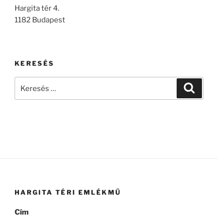
Hargita tér 4.
1182 Budapest
KERESÉS
Keresés
Keresé
a
következő
kifejezésre:
HARGITA TÉRI EMLÉKMŰ
Cím