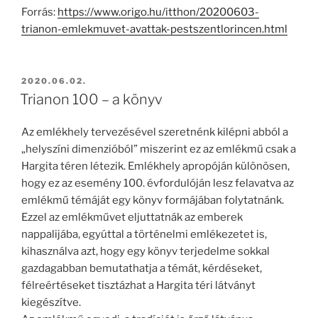
Forrás:
https://www.origo.hu/itthon/20200603-
trianon-emlekmuvet-avattak-pestszentlorincen.html
BEKÜLDVE:
2020.06.02.
Trianon 100 – a könyv
Az emlékhely tervezésével szeretnénk kilépni abból a
„helyszíni dimenzióból” miszerint ez az emlékmű csak a
Hargita téren létezik. Emlékhely apropóján különösen,
hogy ez az esemény 100. évfordulóján lesz felavatva az
emlékmű témáját egy könyv formájában folytatnánk.
Ezzel az emlékművet eljuttatnák az emberek
nappalijába, egyúttal a történelmi emlékezetet is,
kihasználva azt, hogy egy könyv terjedelme sokkal
gazdagabban bemutathatja a témát, kérdéseket,
félreértéseket tisztázhat a Hargita téri látványt
kiegészítve.