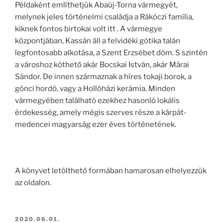
Példaként említhetjük Abaúj-Torna vármegyét,
melynek jeles történelmi családja a Rákóczi família,
kiknek fontos birtokai volt itt . A vármegye
központjában, Kassán áll a felvidéki gótika talán
legfontosabb alkotása, a Szent Erzsébet dóm. S szintén
a városhoz köthető akár Bocskai István, akár Márai
Sándor. De innen származnak a híres tokaji borok, a
gönci hordó, vagy a Hollóházi kerámia. Minden
vármegyében található ezekhez hasonló lokális
érdekesség, amely mégis szerves része a kárpát-
medencei magyarság ezer éves történetének.
A könyvet letölthető formában hamarosan elhelyezzük
az oldalon.
BEKÜLDVE:
2020.06.01.