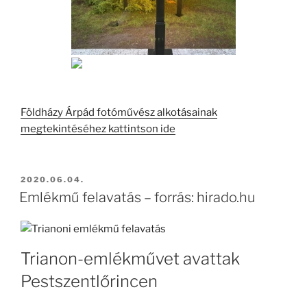
Földházy Árpád fotóművész alkotásainak
megtekintéséhez kattintson ide
BEKÜLDVE:
2020.06.04.
Emlékmű felavatás – forrás: hirado.hu
Trianon-emlékművet avattak
Pestszentlőrincen