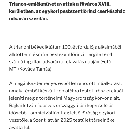
Trianon-emlékművet avattak a főváros XVIII.
kerületben, az egykori pestszentlőrinci cserkészház
udvarán szerdán.
A trianoni békediktátum 100. évfordulója alkalmából
állított emlékmű a pestszentlőrinci Hargita tér 4.
számú ingatlan udvarán a felavatás napján (Fotó:
MTI/Kovács Tamás)
A magánkezdeményezésből létrehozott műalkotást,
amely fémből készült kopjafákra festett részletekből
jeleníti meg a történelmi Magyarország körvonalait,
Bajkai István fideszes országgyűlési képviselő és
idősebb Lomnici Zoltán, Legfelső Bíróság egykori
vezetője, a Szent István 2025 testület társelnöke
avatta fel.