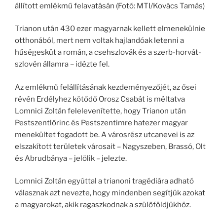
állított emlékmű felavatásán (Fotó: MTI/Kovács Tamás)
Trianon után 430 ezer magyarnak kellett elmenekülnie
otthonából, mert nem voltak hajlandóak letenni a
hűségesküt a román, a csehszlovák és a szerb-horvát-
szlovén államra – idézte fel.
Az emlékmű felállításának kezdeményezőjét, az ősei
révén Erdélyhez kötődő Orosz Csabát is méltatva
Lomnici Zoltán felelevenítette, hogy Trianon után
Pestszentlőrinc és Pestszentimre hatezer magyar
menekültet fogadott be. A városrész utcanevei is az
elszakított területek városait – Nagyszeben, Brassó, Olt
és Abrudbánya – jelölik – jelezte.
Lomnici Zoltán egyúttal a trianoni tragédiára adható
válasznak azt nevezte, hogy mindenben segítjük azokat
a magyarokat, akik ragaszkodnak a szülőföldjükhöz.