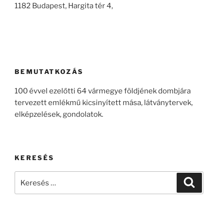
1182 Budapest, Hargita tér 4,
BEMUTATKOZÁS
100 évvel ezelőtti 64 vármegye földjének dombjára
tervezett emlékmű kicsinyített mása, látványtervek,
elképzelések, gondolatok.
KERESÉS
Keresés
Keresé
a
következő
kifejezésre: