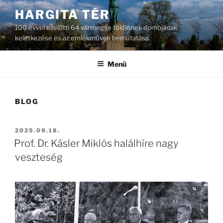
Tartalomhoz
HARGITA TÉR
100 évvel ezelőtti 64 vármegye földjének dombjának
keletkezése és az emlékművek bemutatása.
Menü
BLOG
BEKÜLDVE:
2025.09.18.
Prof. Dr. Kásler Miklós halálhíre nagy
veszteség