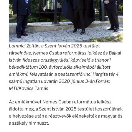
Lomnici Zoltán, a Szent István 2025 testület
társelnöke, Nemes Csaba református lelkész és Bajkai
István fideszes országgyűlési képviselő a trianoni
békediktátum 100. évfordulója alkalmából állított
emlékmű felavatásán a pestszentlőrinci Hargita tér 4.
számú ingatlan udvarán 2020. június 3-án.Forrás:
MTI/Kovács Tamás
Az emlékművet Nemes Csaba református lelkész
áldotta meg, a Szent István 2025 testület koszorújának
elhelyezése után a résztvevők elénekelték a magyar és
a székely himnuszt.