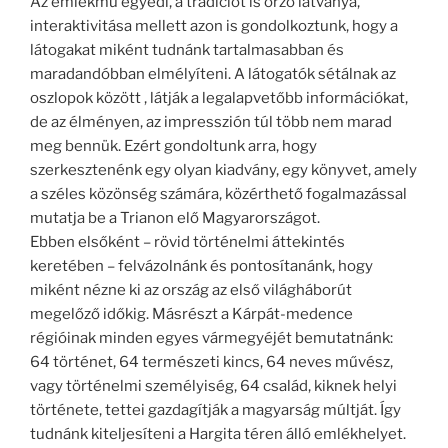
Az emlékmű egyedi, a tradíciót is őrző látványa,
interaktivitása mellett azon is gondolkoztunk, hogy a
látogakat miként tudnánk tartalmasabban és
maradandóbban elmélyíteni. A látogatók sétálnak az
oszlopok között , látják a legalapvetőbb információkat,
de az élményen, az impresszión túl több nem marad
meg bennük. Ezért gondoltunk arra, hogy
szerkesztenénk egy olyan kiadvány, egy könyvet, amely
a széles közönség számára, közérthető fogalmazással
mutatja be a Trianon elő Magyarországot.
Ebben elsőként – rövid történelmi áttekintés
keretében – felvázolnánk és pontosítanánk, hogy
miként nézne ki az ország az első világháborút
megelőző időkig. Másrészt a Kárpát-medence
régióinak minden egyes vármegyéjét bemutatnánk:
64 történet, 64 természeti kincs, 64 neves művész,
vagy történelmi személyiség, 64 család, kiknek helyi
története, tettei gazdagítják a magyarság múltját. Így
tudnánk kiteljesíteni a Hargita téren álló emlékhelyet.