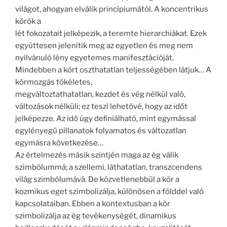
világot, ahogyan elválik princípiumától. A koncentrikus
körök a
lét fokozatait jelképezik, a teremte hierarchiákat. Ezek
együttesen jelenítik meg az egyetlen és meg nem
nyilvánuló lény egyetemes manifesztációját.
Mindebben a kört oszthatatlan teljességében látjuk… A
körmozgás tökéletes,
megváltoztathatatlan, kezdet és vég nélkül való,
változások nélküli; ez teszi lehetővé, hogy az időt
jelképezze. Az idő úgy deﬁniálható, mint egymással
egylényegű pillanatok folyamatos és változatlan
egymásra következése…
Az értelmezés másik szintjén maga az ég válik
szimbólummá; a szellemi, láthatatlan, transzcendens
világ szimbólumává. De közvetlenebbül a kör a
kozmikus eget szimbolizálja, különösen a földdel való
kapcsolataiban. Ebben a kontextusban a kör
szimbolizálja az ég tevékenységét, dinamikus