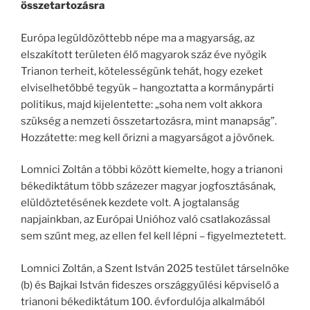
összetartozásra
Európa legüldözöttebb népe ma a magyarság, az
elszakított területen élő magyarok száz éve nyögik
Trianon terheit, kötelességünk tehát, hogy ezeket
elviselhetőbbé tegyük – hangoztatta a kormánypárti
politikus, majd kijelentette: „soha nem volt akkora
szükség a nemzeti összetartozásra, mint manapság”.
Hozzátette: meg kell őrizni a magyarságot a jövőnek.
Lomnici Zoltán a többi között kiemelte, hogy a trianoni
békediktátum több százezer magyar jogfosztásának,
elüldöztetésének kezdete volt. A jogtalanság
napjainkban, az Európai Unióhoz való csatlakozással
sem szűnt meg, az ellen fel kell lépni – figyelmeztetett.
Lomnici Zoltán, a Szent István 2025 testület társelnöke
(b) és Bajkai István fideszes országgyűlési képviselő a
trianoni békediktátum 100. évfordulója alkalmából