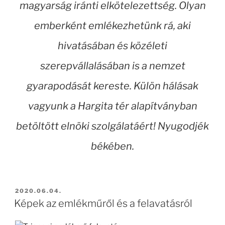
magyarság iránti elkötelezettség. Olyan
emberként emlékezhetünk rá, aki
hivatásában és közéleti
szerepvállalásában is a nemzet
gyarapodását kereste. Külön hálásak
vagyunk a Hargita tér alapítványban
betöltött elnöki szolgálatáért! Nyugodjék
békében.
BEKÜLDVE:
2020.06.04.
Képek az emlékműről és a felavatásról