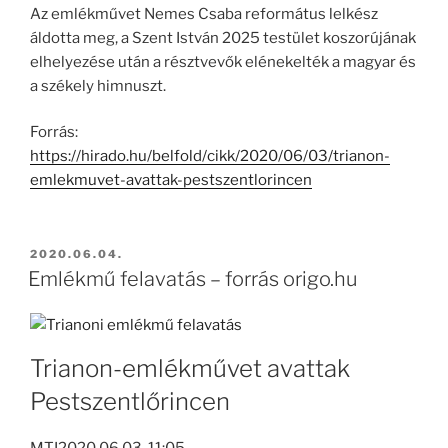
Az emlékművet Nemes Csaba református lelkész
áldotta meg, a Szent István 2025 testület koszorújának
elhelyezése után a résztvevők elénekelték a magyar és
a székely himnuszt.
Forrás:
https://hirado.hu/belfold/cikk/2020/06/03/trianon-
emlekmuvet-avattak-pestszentlorincen
BEKÜLDVE:
2020.06.04.
Emlékmű felavatás – forrás origo.hu
Trianon-emlékművet avattak
Pestszentlőrincen