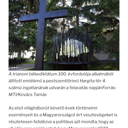
A trianoni békediktátum 100. évfordulója alkalmából
állított emlékmű a pestszentlőrinci Hargita tér 4.
számú ingatlanának udvarán a felavatás napjánForrás:
MTI/Kovács Tamás
Az első világháborút követő évek történelmi
eseményeit és a Magyarországot ért veszteségeket is
részletesen felidézve a politikus azt mondta, hogy az