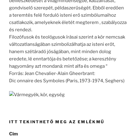
beilleszkedését a világmindenségbe, kauzalitását,
gondviselő szerepét, példaszerűségét. Ebből eredően
a teremtés felé forduló isteni erő szimbólumaihoz
csatlakozik, amelyeknek életét megterem , szabályozza
és rendezi.
Filozófusok és teológusok írásai szerint a kör nemcsak
változatlanságában szimbolizálhatja az isteni erőt,
hanem szétáradó jóságában, mint minden dolog
eredete, lé enntartója és betetőzése; a keresztény
hagyomány azt mondaná: mint alfa és omega “
Forrás: Jean Chevalier-Alain Gheerbrant:
Dic onnaire des Symboles (Paris, 1973-1974, Seghers)
ITT TEKINTHETŐ MEG AZ EMLÉKMŰ
Cím