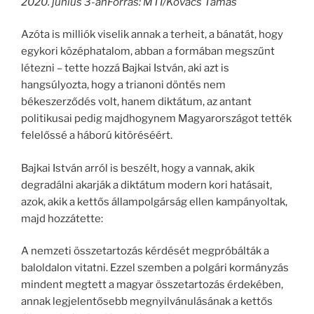
2020. június 3-ánForrás: MTI/Kovács Tamás
Azóta is milliók viselik annak a terheit, a bánatát, hogy
egykori középhatalom, abban a formában megszűnt
létezni – tette hozzá Bajkai István, aki azt is
hangsúlyozta, hogy a trianoni döntés nem
békeszerződés volt, hanem diktátum, az antant
politikusai pedig majdhogynem Magyarországot tették
felelőssé a háború kitöréséért.
Bajkai István arról is beszélt, hogy a vannak, akik
degradálni akarják a diktátum modern kori hatásait,
azok, akik a kettős állampolgárság ellen kampányoltak,
majd hozzátette:
A nemzeti összetartozás kérdését megpróbálták a
baloldalon vitatni. Ezzel szemben a polgári kormányzás
mindent megtett a magyar összetartozás érdekében,
annak legjelentősebb megnyilvánulásának a kettős