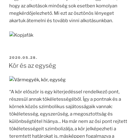
hogy az alkotások minőség sok esetben komolyan
megkérdőjelezhető. Mi ezt az ösztönös lényeget
akartuk átemelni és tovább vinni alkotásunkban.
BEKÜLDVE:
2020.05.28.
Kör és az egység
“A kör először is egy kiterjedéssel rendelkező pont,
részesül annak tökéletességéből. Így a pontnak és a
körnek közös szimbolikus sajátosságaik vannak:
tökéletesség, egyszerűség, a megosztottság és
különbségtétel hiánya… Ha már nem az ősi pont rejtett
tökéletességeit szimbolizálja, a kör jelképezheti a
teremtett határokat is, másképpen fogalmazva a