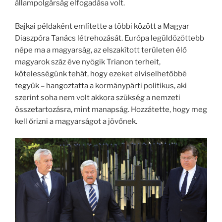
állampolgárság elfogadása volt.
Bajkai példaként említette a többi között a Magyar
Diaszpóra Tanács létrehozását. Európa legüldözöttebb
népe ma a magyarság, az elszakított területen élő
magyarok száz éve nyögik Trianon terheit,
kötelességünk tehát, hogy ezeket elviselhetőbbé
tegyük – hangoztatta a kormánypárti politikus, aki
szerint soha nem volt akkora szükség a nemzeti
összetartozásra, mint manapság. Hozzátette, hogy meg
kell őrizni a magyarságot a jövőnek.