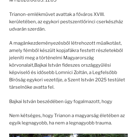
MTI2020.06.03. 11:05
Trianon-emlékművet avattak a főváros XVIII.
kerületében, az egykori pestszentlőrinci cserkészház
udvarán szerdán.
A magánkezdeményezésből létrehozott műalkotást,
amely fémből készült kopjafákra festett részletekből
jeleníti meg a történelmi Magyarország
körvonalait,Bajkai István fideszes országgyűlési
képviselő és idősebb Lomnici Zoltán, a Legfelsőbb
Bíróság egykori vezetője, a Szent István 2025 testület
társelnöke avatta fel.
Bajkai István beszédében úgy fogalmazott, hogy
Nem kétséges, hogy Trianon a magyarság életében az
egyik legnagyobb, ha nem a legnagyobb trauma.