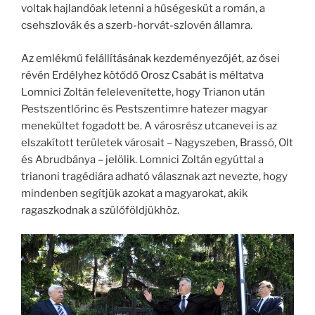
voltak hajlandóak letenni a hűségesküt a román, a
csehszlovák és a szerb-horvát-szlovén államra.
Az emlékmű felállításának kezdeményezőjét, az ősei
révén Erdélyhez kötődő Orosz Csabát is méltatva
Lomnici Zoltán felelevenítette, hogy Trianon után
Pestszentlőrinc és Pestszentimre hatezer magyar
menekültet fogadott be. A városrész utcanevei is az
elszakított területek városait – Nagyszeben, Brassó, Olt
és Abrudbánya – jelölik. Lomnici Zoltán egyúttal a
trianoni tragédiára adható válasznak azt nevezte, hogy
mindenben segítjük azokat a magyarokat, akik
ragaszkodnak a szülőföldjükhöz.