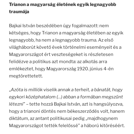
Trianon a magyarság életének egyik legnagyobb
traumája
Bajkai István beszédében úgy fogalmazott: nem
kétséges, hogy Trianon a magyarság életében az egyik
legnagyobb, ha nem a legnagyobb trauma. Az első
világháborút követő évek történelmi eseményeit és a
Magyarországot ért veszteségeket is részletesen
felidézve a politikus azt mondta: az alkotás arra
emlékeztet, hogy Magyarország 1920. június 4-én
megtörettetett.
„
Azóta is milliók viselik annak a terheit, a bánatát, hogy
egykori középhatalom (…) abban a formában megszűnt
létezni
” – tette hozzá Bajkai István, azt is hangsúlyozva,
hogy a trianoni döntés nem békeszerződés volt, hanem
diktátum, az antant politikusai pedig „majdhogynem
Magyarországot tették felelőssé” a háború kitöréséért.