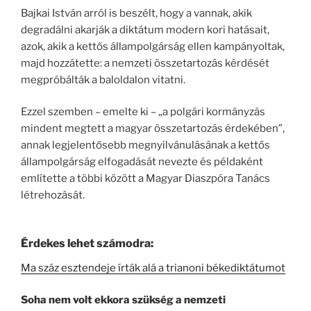
Bajkai István arról is beszélt, hogy a vannak, akik
degradálni akarják a diktátum modern kori hatásait,
azok, akik a kettős állampolgárság ellen kampányoltak,
majd hozzátette: a nemzeti összetartozás kérdését
megpróbálták a baloldalon vitatni.
Ezzel szemben – emelte ki – „a polgári kormányzás
mindent megtett a magyar összetartozás érdekében”,
annak legjelentősebb megnyilvánulásának a kettős
állampolgárság elfogadását nevezte és példaként
említette a többi között a Magyar Diaszpóra Tanács
létrehozását.
Érdekes lehet számodra:
Ma száz esztendeje írták alá a trianoni békediktátumot
Soha nem volt ekkora szükség a nemzeti