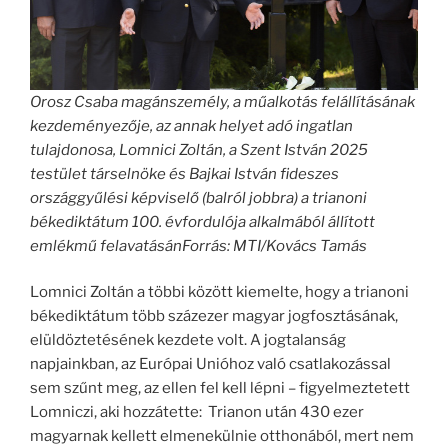
Orosz Csaba magánszemély, a műalkotás felállításának
kezdeményezője, az annak helyet adó ingatlan
tulajdonosa, Lomnici Zoltán, a Szent István 2025
testület társelnöke és Bajkai István fideszes
országgyűlési képviselő (balról jobbra) a trianoni
békediktátum 100. évfordulója alkalmából állított
emlékmű felavatásánForrás: MTI/Kovács Tamás
Lomnici Zoltán a többi között kiemelte, hogy a trianoni
békediktátum több százezer magyar jogfosztásának,
elüldöztetésének kezdete volt. A jogtalanság
napjainkban, az Európai Unióhoz való csatlakozással
sem szűnt meg, az ellen fel kell lépni – figyelmeztetett
Lomniczi, aki hozzátette: Trianon után 430 ezer
magyarnak kellett elmenekülnie otthonából, mert nem