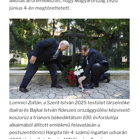
alkotás arra emlékeztet, hogy Magyarország 1920.
június 4-én megtörettetett.
Lomnici Zoltán, a Szent István 2025 testület társelnöke
(balra) és Bajkai István fideszes országgyűlési képviselő
koszorúz a trianoni békediktátum 100. évfordulója
alkalmából állított emlékmű felavatásán a
pestszentlőrinci Hargita tér 4. számú ingatlan udvarán