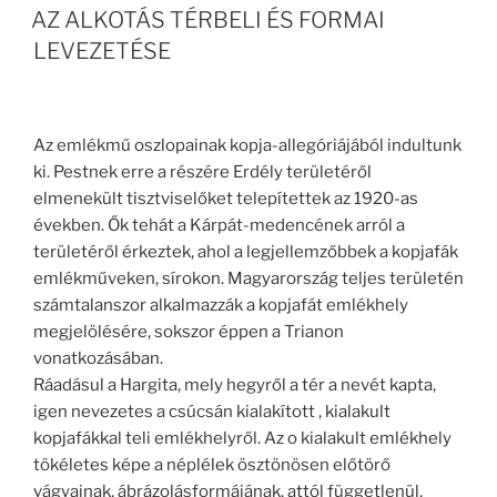
AZ ALKOTÁS TÉRBELI ÉS FORMAI
LEVEZETÉSE
Az emlékmű oszlopainak kopja-allegóriájából indultunk
ki. Pestnek erre a részére Erdély területéről
elmenekült tisztviselőket telepítettek az 1920-as
években. Ők tehát a Kárpát-medencének arról a
területéről érkeztek, ahol a legjellemzőbbek a kopjafák
emlékműveken, sírokon. Magyarország teljes területén
számtalanszor alkalmazzák a kopjafát emlékhely
megjelölésére, sokszor éppen a Trianon
vonatkozásában.
Ráadásul a Hargita, mely hegyről a tér a nevét kapta,
igen nevezetes a csúcsán kialakított , kialakult
kopjafákkal teli emlékhelyről. Az o kialakult emlékhely
tökéletes képe a néplélek ösztönösen előtörő
vágyainak, ábrázolásformájának, attól függetlenül,