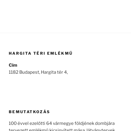
következő
kifejezésre:
HARGITA TÉRI EMLÉKMŰ
Cím
1182 Budapest, Hargita tér 4,
BEMUTATKOZÁS
100 évvel ezelőtti 64 vármegye földjének dombjára
tervezett emlékmű kicsinyített mása, látványtervek,