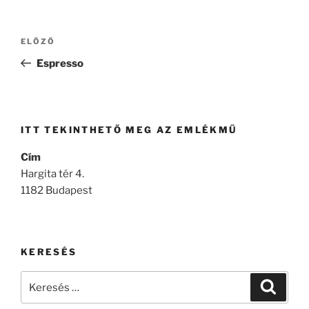
Bejegyzés
Korábbi
ELŐZŐ
navigáció
bejegyzés
Espresso
ITT TEKINTHETŐ MEG AZ EMLÉKMŰ
Cím
Hargita tér 4.
1182 Budapest
KERESÉS
Keresés
Keresé
a