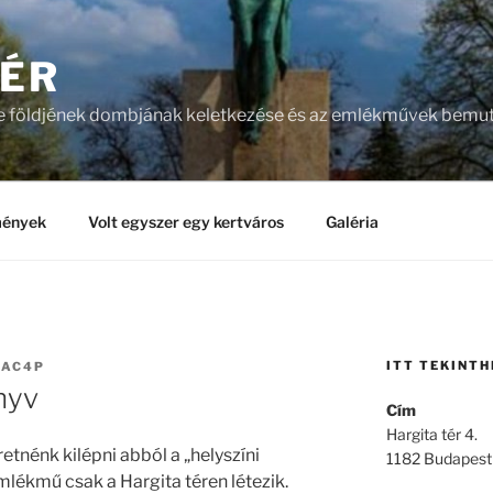
TÉR
ye földjének dombjának keletkezése és az emlékművek bemut
ények
Volt egyszer egy kertváros
Galéria
ITT TEKINT
AC4P
nyv
Cím
Hargita tér 4.
etnénk kilépni abból a „helyszíni
1182 Budapest
mlékmű csak a Hargita téren létezik.