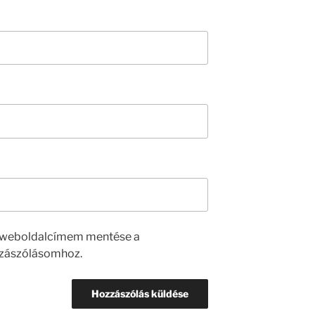
s weboldalcímem mentése a
zászólásomhoz.