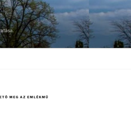
atása.
HETŐ MEG AZ EMLÉKMŰ