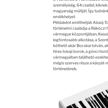
személyiség, 64 család, kiknek 
magyarság múltját. Így tudnánk 
emlékhelyet.
Példaként említhetjük Abaúj-T
történelmi családja a Rákóczi fa
vármegye központjában, Kassán 
legfontosabb alkotása, a Szent
köthető akár Bocskai István, a
híres tokaji borok, a gönci hor
vármegyében található ezekhez
mégis szerves része a kárpát
történetének.