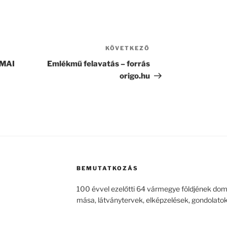
KÖVETKEZŐ
Következő
bejegyzés
RMAI
Emlékmű felavatás – forrás
origo.hu
BEMUTATKOZÁS
100 évvel ezelőtti 64 vármegye földjének dom
mása, látványtervek, elképzelések, gondolatok