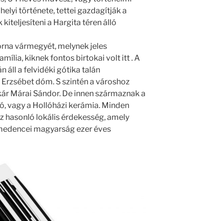
helyi története, tettei gazdagítják a
kiteljesíteni a Hargita téren álló
orna vármegyét, melynek jeles
mília, kiknek fontos birtokai volt itt . A
áll a felvidéki gótika talán
 Erzsébet dóm. S szintén a városhoz
kár Márai Sándor. De innen származnak a
dó, vagy a Hollóházi kerámia. Minden
 hasonló lokális érdekesség, amely
-medencei magyarság ezer éves