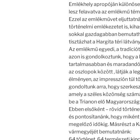
Emlékhely apropóján különösen
lesz felavatva az emlékmű tém
Ezzel az emlékművet eljuttatná
történelmi emlékezetet is, kih
sokkal gazdagabban bemutathat
tisztázhat a Hargita téri látván
Az emlékmű egyedi, a tradíciót 
azon is gondolkoztunk, hogy a
tartalmasabban és maradandóbb
az oszlopok között , látják a l
élményen, az impresszión túl 
gondoltunk arra, hogy szerkesz
amely a széles közönség számá
be a Trianon elő Magyarország
Ebben elsőként – rövid történe
és pontosítanánk, hogy miként 
megelőző időkig. Másrészt a 
vármegyéjét bemutatnánk:
64 történet, 64 természeti kin