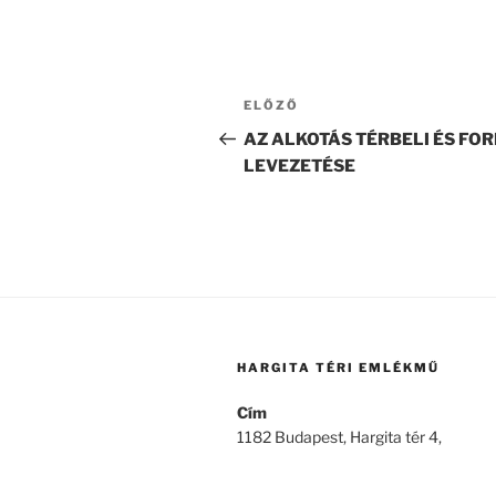
Bejegyzés
Korábbi
ELŐZŐ
navigáció
bejegyzés
AZ ALKOTÁS TÉRBELI ÉS FO
LEVEZETÉSE
HARGITA TÉRI EMLÉKMŰ
Cím
1182 Budapest, Hargita tér 4,