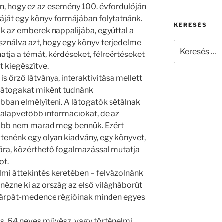
, hogy ez az esemény 100. évfordulóján
áját egy könyv formájában folytatnánk.
KERESÉS
k az emberek nappalijába, egyúttal a
asználva azt, hogy egy könyv terjedelme
Keresés
ja a témát, kérdéseket, félreértéseket
a
yt kiegészítve.
következő
kifejezésre:
is őrző látványa, interaktivitása mellett
 látogakat miként tudnánk
an elmélyíteni. A látogatók sétálnak
egalapvetőbb információkat, de az
több nem marad meg bennük. Ezért
tenénk egy olyan kiadvány, egy könyvet,
ra, közérthető fogalmazással mutatja
ot.
lmi áttekintés keretében – felvázolnánk
nézne ki az ország az első világháborút
Kárpát-medence régióinak minden egyes
cs, 64 neves művész, vagy történelmi