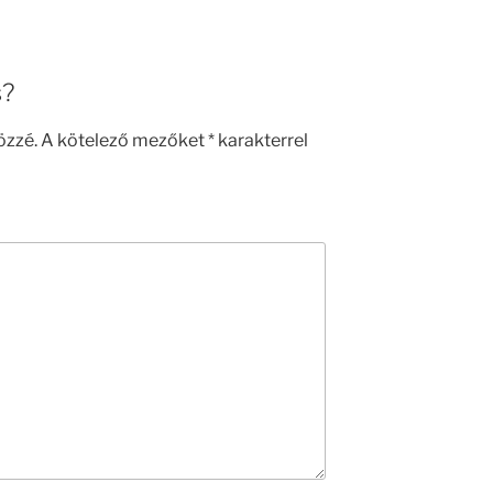
s?
özzé.
A kötelező mezőket
*
karakterrel