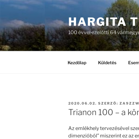
Tartalomhoz
HARGITA 
100 évvel ezelőtti 64 vármeg
Kezdőlap
Küldetés
Esem
BEKÜLDVE:
2020.06.02.
SZERZŐ:
ZA9ZZW
Trianon 100 – a kö
Az emlékhely tervezésével szer
dimenzióból” miszerint ez az e